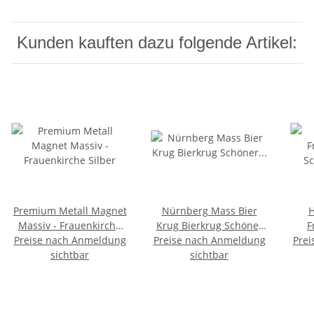
Kunden kauften dazu folgende Artikel:
Premium Metall Magnet
Nürnberg Mass Bier
H
Massiv - Frauenkirche
Krug Bierkrug Schöner
F
Preise nach Anmeldung
Silber
Preise nach Anmeldung
Brunnen Frauenkirche
Prei
S
sichtbar
Altstadt Handarbeit
sichtbar
Nü