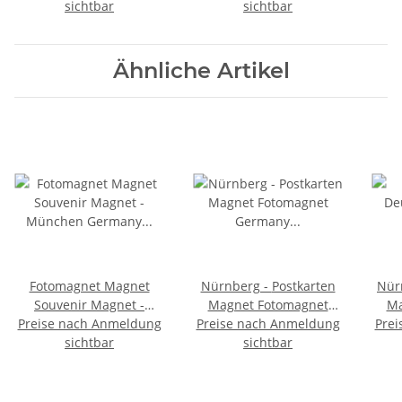
sichtbar
Kühlschrank Fotodruck
sichtbar
Ähnliche Artikel
Fotomagnet Magnet
Nürnberg - Postkarten
Nür
Souvenir Magnet -
Magnet Fotomagnet
Ma
Preise nach Anmeldung
München Germany
Preise nach Anmeldung
Germany Deutschland
Prei
Küh
!Oktoberfest
sichtbar
Altstadt Burg
sichtbar
Cl