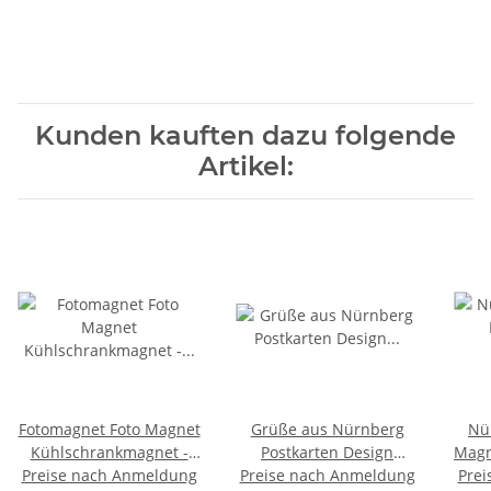
Kunden kauften dazu folgende
Artikel:
Fotomagnet Foto Magnet
Grüße aus Nürnberg
Nürnb
Kühlschrankmagnet -
Postkarten Design
Magn
Preise nach Anmeldung
Nürnberg Pegnitz
Preise nach Anmeldung
Magnet Fotomagnet
Prei
Al