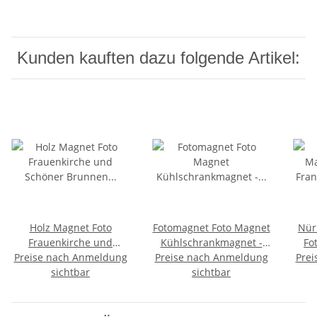
Kunden kauften dazu folgende Artikel:
Holz Magnet Foto
Fotomagnet Foto Magnet
Nür
Frauenkirche und
Kühlschrankmagnet -
Fo
Preise nach Anmeldung
Schöner Brunnen
Nürnberg 4 in 1 Wappen
Preise nach Anmeldung
Prei
Sta
Nürnberg Madein EU
sichtbar
sichtbar