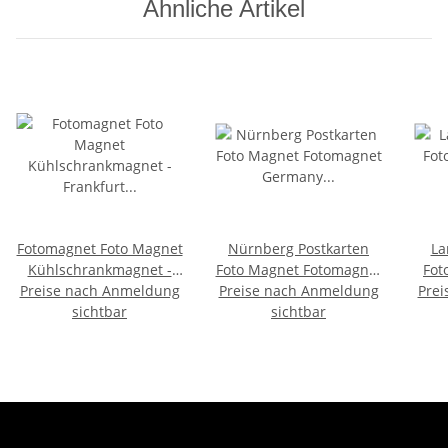
Ähnliche Artikel
Fotomagnet Foto Magnet
Nürnberg Postkarten
La
Kühlschrankmagnet -
Foto Magnet Fotomagnet
Fot
Preise nach Anmeldung
Frankfurt am Main
Preise nach Anmeldung
Germany Deutschland
Prei
Sch
sichtbar
Skyline
Brd Nuernberg
sichtbar