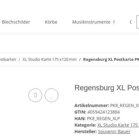
Blechschilder
Körbe
Musikinstrumente
Okto
stkarten
XL Studio Karte 175 x120 mm
Regensburg XL Postkarte 
Regensburg XL Po
Artikelnummer:
PK8_REGEN_X
GTIN:
4059424123884
HAN:
PK8_REGEN_XLP
Kategorie:
XL Studio Karte 17
Hersteller:
Souvenir-Bauer