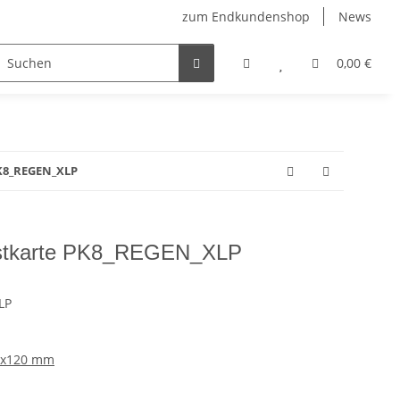
zum Endkundenshop
News
berfest
Verkaufstüten
FFP2-Masken
0,00 €
PK8_REGEN_XLP
stkarte PK8_REGEN_XLP
LP
5 x120 mm