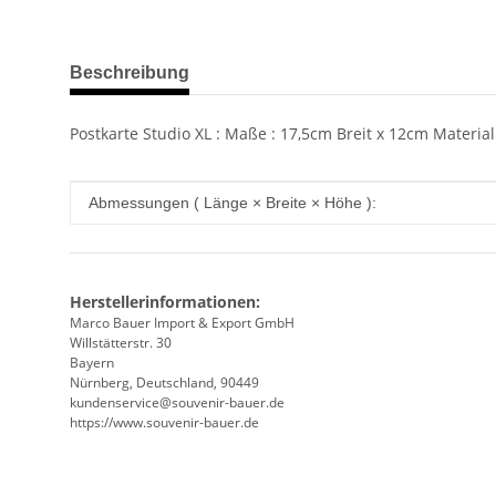
weitere Registerkarten anzeigen
Beschreibung
Postkarte Studio XL : Maße : 17,5cm Breit x 12cm Materia
Produkteigenschaft
Wert
Abmessungen ( Länge × Breite × Höhe ):
Herstellerinformationen:
Marco Bauer Import & Export GmbH
Willstätterstr. 30
Bayern
Nürnberg, Deutschland, 90449
kundenservice@souvenir-bauer.de
https://www.souvenir-bauer.de