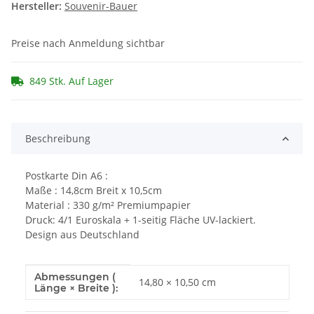
Hersteller:
Souvenir-Bauer
Preise nach Anmeldung sichtbar
849 Stk. Auf Lager
Beschreibung
Postkarte Din A6 :
Maße : 14,8cm Breit x 10,5cm
Material : 330 g/m² Premiumpapier
Druck: 4/1 Euroskala + 1-seitig Fläche UV-lackiert.
Design aus Deutschland
Abmessungen (
Produkteigenschaft
Wert
14,80 × 10,50 cm
Länge × Breite ):