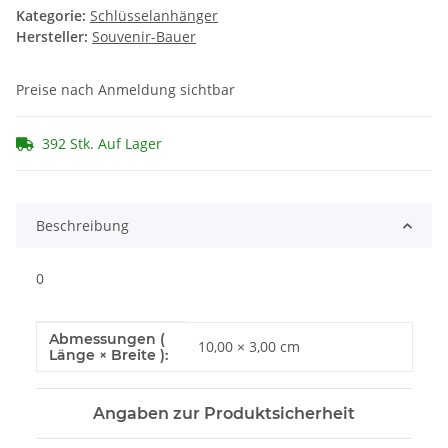
Kategorie:
Schlüsselanhänger
Hersteller:
Souvenir-Bauer
Preise nach Anmeldung sichtbar
392 Stk. Auf Lager
Beschreibung
0
Abmessungen (
Produkteigenschaft
Wert
10,00 × 3,00 cm
Länge × Breite ):
Angaben zur Produktsicherheit