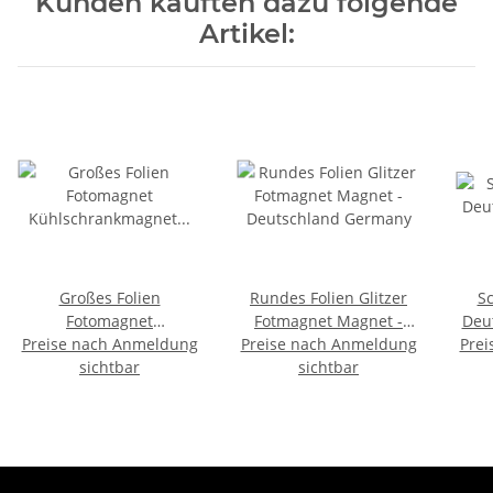
Kunden kauften dazu folgende
Artikel:
Großes Folien
Rundes Folien Glitzer
S
Fotomagnet
Fotmagnet Magnet -
Deu
Kühlschrankmagnet Foto
Preise nach Anmeldung
Preise nach Anmeldung
Deutschland Germany
Prei
Magnet Glitzer Folie -
sichtbar
sichtbar
Deutschland Germany