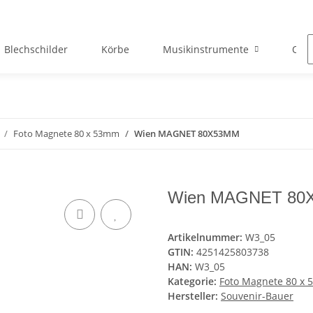
Blechschilder
Körbe
Musikinstrumente
Okto
Foto Magnete 80 x 53mm
Wien MAGNET 80X53MM
Wien MAGNET 80
Artikelnummer:
W3_05
GTIN:
4251425803738
HAN:
W3_05
Kategorie:
Foto Magnete 80 x
Hersteller:
Souvenir-Bauer