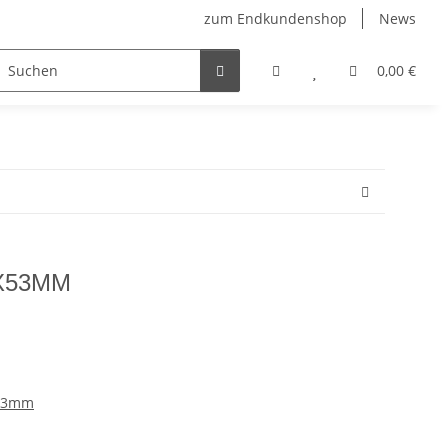
zum Endkundenshop
News
berfest
Verkaufstüten
FFP2-Masken
0,00 €
X53MM
 53mm