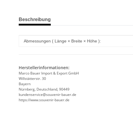
weitere Registerkarten anzeigen
Beschreibung
Produkteigenschaft
Wert
Abmessungen ( Länge × Breite × Höhe ):
Herstellerinformationen:
Marco Bauer Import & Export GmbH
Willstätterstr. 30
Bayern
Nürnberg, Deutschland, 90449
kundenservice@souvenir-bauer.de
https://www.souvenir-bauer.de