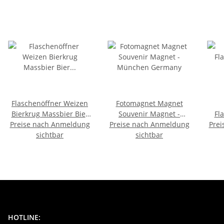
Flaschenöffner Weizen
Fotomagnet Magnet
Bierkrug Massbier Bier
Souvenir Magnet -
Fl
Preise nach Anmeldung
München M2
Preise nach Anmeldung
München Germany
Prei
sichtbar
sichtbar
HOTLINE: