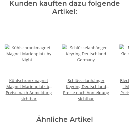
Kunden kauften dazu folgende
Artikel:
Kühlschrankmagnet
Schlüsselanhänger
Blec
Magnet Marienplatz by
Keyring Deutschland
- M
Night Briefmarken Optik
Preise nach Anmeldung
Preise nach Anmeldung
Germany
Prei
München
sichtbar
sichtbar
Ähnliche Artikel