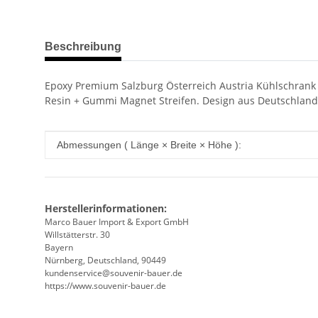
weitere Registerkarten anzeigen
Beschreibung
Epoxy Premium Salzburg Österreich Austria Kühlschrank D
Resin + Gummi Magnet Streifen. Design aus Deutschland
Produkteigenschaft
Wert
Abmessungen ( Länge × Breite × Höhe ):
Herstellerinformationen:
Marco Bauer Import & Export GmbH
Willstätterstr. 30
Bayern
Nürnberg, Deutschland, 90449
kundenservice@souvenir-bauer.de
https://www.souvenir-bauer.de