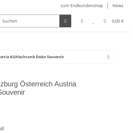
zum Endkundenshop
News
berfest
Verkaufstüten
FFP2-Masken
0,00 €
stria Kühlschrank Deko Souvenir
burg Österreich Austria
Souvenir
al