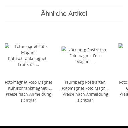
Ähnliche Artikel
Fotomagnet Foto Magnet
Nürnberg Postkarten
Foto
Kühlschrankmagnet -
Fotomagnet Foto Magnet
Preise nach Anmeldung
Frankfurt 4 in 1
Preise nach Anmeldung
Frauenkirche Schöner
Prei
Deu
sichtbar
Brunnen Kirche
sichtbar
Bu