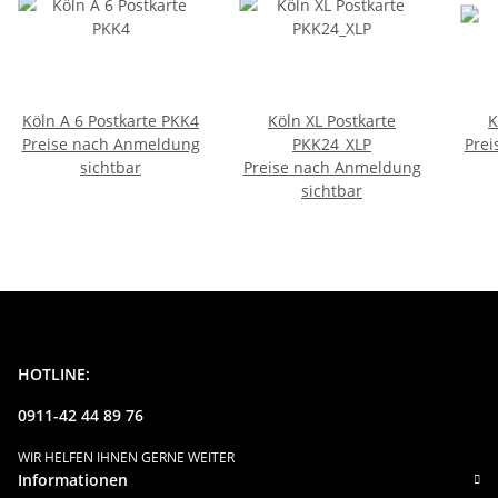
Köln A 6 Postkarte PKK4
Köln XL Postkarte
K
Preise nach Anmeldung
PKK24_XLP
Prei
sichtbar
Preise nach Anmeldung
sichtbar
HOTLINE:
0911-42 44 89 76
WIR HELFEN IHNEN GERNE WEITER
Informationen