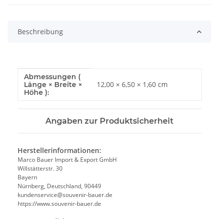
Beschreibung
Abmessungen (
Produkteigenschaft
Wert
12,00 × 6,50 × 1,60 cm
Länge × Breite ×
Höhe ):
Angaben zur Produktsicherheit
Herstellerinformationen:
Marco Bauer Import & Export GmbH
Willstätterstr. 30
Bayern
Nürnberg, Deutschland, 90449
kundenservice@souvenir-bauer.de
https://www.souvenir-bauer.de