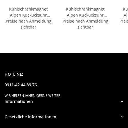
Kühlschrankmagnet
Kühlschrankmagnet
Kü
Alpen Kuckucksuhr
Alpen Kuckucksuhr
A
Preise nach Anmeldung
Magnet
Preise nach Anmeldung
Magnet
Prei
Urlaubserinnerung
sichtbar
Urlaubserinnerung
sichtbar
U
Mitbringsel Deko - Köln
Mitbringsel Deko - Köln
M
HOTLINE:
0911-42 44 89 76
WIR HELFEN IHNEN GERNE WEITER
Informationen
Gesetzliche Informationen