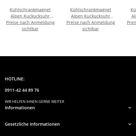
Kühlschrankmagnet
Kühlschrankmagnet
Kü
Alpen Kuckucksuhr
Alpen Kuckucksuhr
A
Preise nach Anmeldung
Magnet
Preise nach Anmeldung
Magnet
Prei
LiebespaarMitbringsel
sichtbar
Urlaubserinnerung
sichtbar
U
Deko - Kitzbühl
Mitbringsel Deko - Sylt
M
HOTLINE:
0911-42 44 89 76
WIR HELFEN IHNEN GERNE WEITER
Informationen
Gesetzliche Informationen