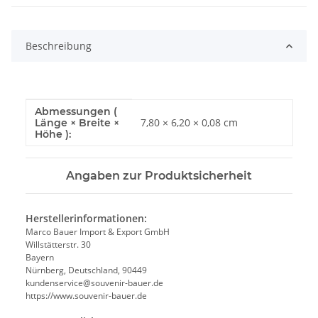
Beschreibung
Abmessungen (
Produkteigenschaft
Wert
7,80 × 6,20 × 0,08 cm
Länge × Breite ×
Höhe ):
Angaben zur Produktsicherheit
Herstellerinformationen:
Marco Bauer Import & Export GmbH
Willstätterstr. 30
Bayern
Nürnberg, Deutschland, 90449
kundenservice@souvenir-bauer.de
https://www.souvenir-bauer.de