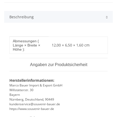
Beschreibung
Produkteigenschaft
Wert
Abmessungen (
12,00 × 6,50 × 1,60 cm
Länge × Breite ×
Höhe ):
Angaben zur Produktsicherheit
Herstellerinformationen:
Marco Bauer Import & Export GmbH
Willstätterstr. 30
Bayern
Nürnberg, Deutschland, 90449
kundenservice@souvenir-bauer.de
https://www.souvenir-bauer.de