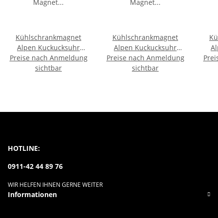
Kühlschrankmagnet
Kühlschrankmagnet
Kü
Alpen Kuckucksuhr
Alpen Kuckucksuhr
A
Preise nach Anmeldung
Magnet
Preise nach Anmeldung
Magnet
Prei
Urlaubserinnerung
sichtbar
Urlaubserinnerung
sichtbar
U
Mitbringsel Deko -
Mitbringsel Deko -
M
Deutschland
Friedrichshafen
HOTLINE:
0911-42 44 89 76
WIR HELFEN IHNEN GERNE WEITER
Informationen