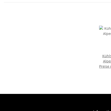
Kühl
Alpe
Preise
Urla
Mitb