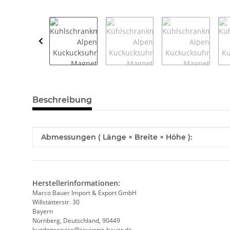
weitere Registerkarten anzeigen
Beschreibung
Produkteigenschaft
Wert
Abmessungen ( Länge × Breite × Höhe ):
Herstellerinformationen:
Marco Bauer Import & Export GmbH
Willstätterstr. 30
Bayern
Nürnberg, Deutschland, 90449
kundenservice@souvenir-bauer.de