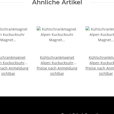
Ähnliche Artikel
schrankmagnet
Kühlschrankmagnet
Kühlschrankm
n Kuckucksuhr
Alpen Kuckucksuhr
Alpen Kuckuc
 nach Anmeldung
Magnet
Preise nach Anmeldung
Magnet
Preise nach An
Magnet
ubserinnerung
sichtbar
Urlaubserinnerung
sichtbar
Urlaubserinn
sichtbar
ringsel Deko -
Mitbringsel Deko -
Mitbringsel D
Austria
Franken
Rüdeshei