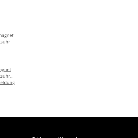
agnet
ksuhr
meldung
erung
eko -
m