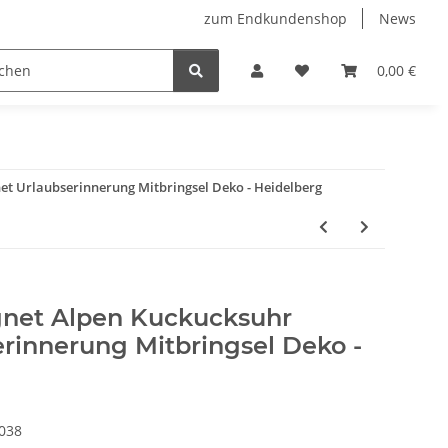
zum Endkundenshop
News
oberfest
Verkaufstüten
FFP2-Masken
0,00 €
t Urlaubserinnerung Mitbringsel Deko - Heidelberg
net Alpen Kuckucksuhr
rinnerung Mitbringsel Deko -
038