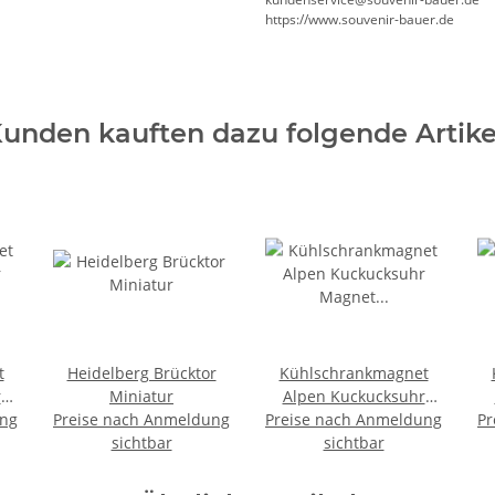
https://www.souvenir-bauer.de
unden kauften dazu folgende Artike
t
Heidelberg Brücktor
Kühlschrankmagnet
r
Miniatur
Alpen Kuckucksuhr
ung
Preise nach Anmeldung
Preise nach Anmeldung
Magnet Reisemagnet
Pr
g
sichtbar
Mitbringsel Deko -
sichtbar
Heidelberg