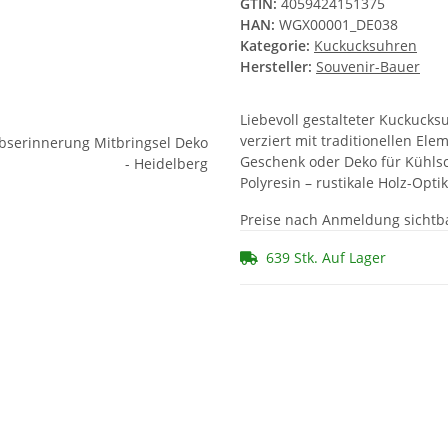
GTIN:
4059424151375
HAN:
WGX00001_DE038
Kategorie:
Kuckucksuhren
Hersteller:
Souvenir-Bauer
Liebevoll gestalteter Kuckucks
verziert mit traditionellen El
Geschenk oder Deko für Kühls
Polyresin – rustikale Holz-Opti
Preise nach Anmeldung sichtb
639 Stk. Auf Lager