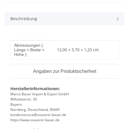
Beschreibung
Produkteigenschaft
Wert
Abmessungen (
12,00 × 5,70 × 1,20 cm
Länge × Breite ×
Höhe ):
Angaben zur Produktsicherheit
Herstellerinformationen:
Marco Bauer Import & Export GmbH
Willstätterstr. 30
Bayern
Nürnberg, Deutschland, 90449
kundenservice@souvenir-bauer.de
https://www.souvenir-bauer.de