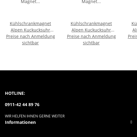
Kühlschrankmagnet
Kühlschrankmagnet
Kü
Alpen Kuckucksuhr
Alpen Kuckucksuhr
A
Preise nach Anmeldung
Magnet
Preise nach Anmeldung
Magnet
Prei
Urlaubserinnerung
sichtbar
Urlaubserinnerung
sichtbar
U
Mitbringsel Deko -
Mitbringsel Deko -
M
Deutschland
Friedrichshafen
HOTLINE:
0911-42 44 89 76
WIR HELFEN IHNEN GERNE WEITER
Informationen