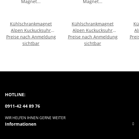
Kühlschrankmagnet
Kühlschrankmagnet
Kü
Alpen Kuckucksuhr
Alpen Kuckucksuhr
A
Preise nach Anmeldung
Magnet
Preise nach Anmeldung
Magnet
Prei
Urlaubserinnerung
sichtbar
Urlaubserinnerung
sichtbar
U
Mitbringsel Deko - Wien
Mitbringsel Deko - Köln
M
HOTLINE:
0911-42 44 89 76
WIR HELFEN IHNEN GERNE WEITER
Informationen