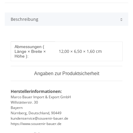
Beschreibung
Produkteigenschaft
Wert
Abmessungen (
12,00 × 6,50 × 1,60 cm
Länge × Breite ×
Höhe ):
Angaben zur Produktsicherheit
Herstellerinformationen:
Marco Bauer Import & Export GmbH
Willstätterstr. 30
Bayern
Nürnberg, Deutschland, 90449
kundenservice@souvenir-bauer.de
https://www.souvenir-bauer.de