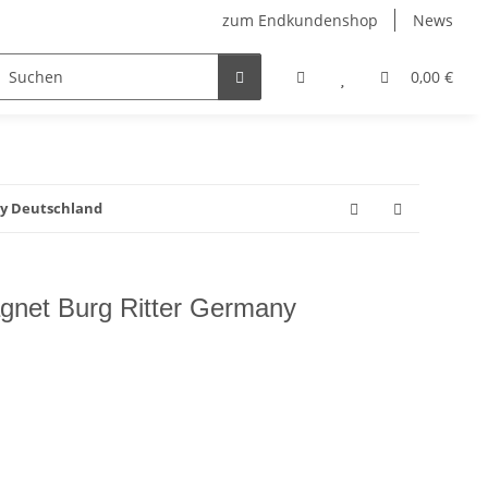
zum Endkundenshop
News
berfest
Verkaufstüten
FFP2-Masken
0,00 €
ny Deutschland
gnet Burg Ritter Germany