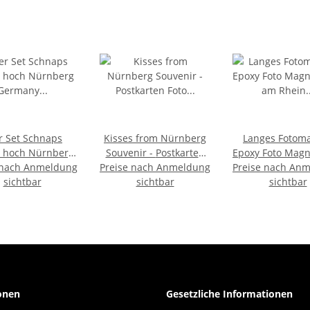
r Set Schnaps
Kisses from Nürnberg
Langes Fotom
r hoch Nürnberg
Souvenir - Postkarten
Epoxy Foto Magn
 nach Anmeldung
ny Deutschland
Preise nach Anmeldung
Foto Magnet
Preise nach An
am Rhein Col
L Schnaps Glas
sichtbar
Fotomagnet Germany
sichtbar
Germany Deuts
sichtbar
BRD
onen
Gesetzliche Informationen