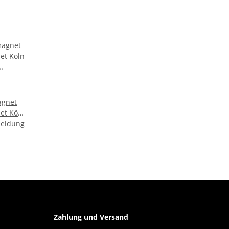
agnet
et Köln
meldung
ogne
chland
Zahlung und Versand