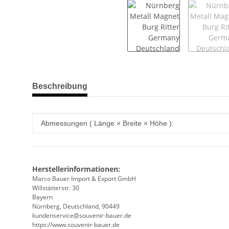
weitere Registerkarten anzeigen
Beschreibung
Produkteigenschaft
Wert
Abmessungen ( Länge × Breite × Höhe ):
Herstellerinformationen:
Marco Bauer Import & Export GmbH
Willstätterstr. 30
Bayern
Nürnberg, Deutschland, 90449
kundenservice@souvenir-bauer.de
https://www.souvenir-bauer.de