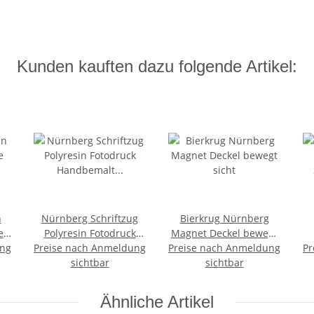
Kunden kauften dazu folgende Artikel:
n
Nürnberg Schriftzug
Bierkrug Nürnberg
e
Polyresin Fotodruck
Magnet Deckel bewegt
ung
Preise nach Anmeldung
Handbemalt Franken
Preise nach Anmeldung
sicht
Pr
Germany Deutschland
sichtbar
sichtbar
Ähnliche Artikel