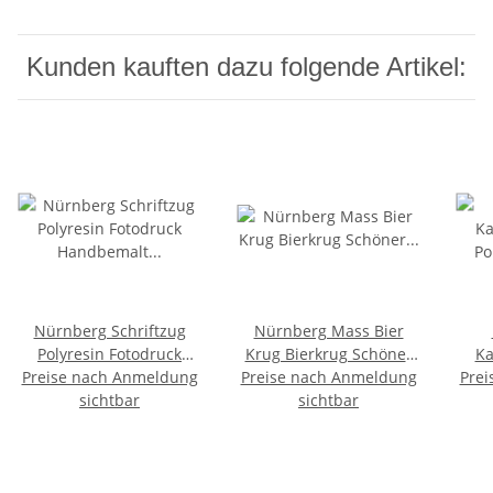
Kunden kauften dazu folgende Artikel:
Nürnberg Schriftzug
Nürnberg Mass Bier
Polyresin Fotodruck
Krug Bierkrug Schöner
Ka
Preise nach Anmeldung
Handbemalt Franken
Preise nach Anmeldung
Brunnen Frauenkirche
Prei
P
Germany Deutschland
sichtbar
Altstadt Handarbeit
sichtbar
Souv